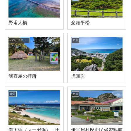
野甫大橋
念頭平松
パワースポット
絶景
我喜屋の拝所
虎頭岩
絶景
名勝
潮下浜（スーガ浜）・田
伊平屋村歴史民俗資料館