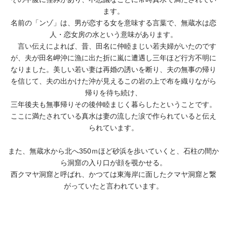
ます。
買う - ショップ
名前の「ンゾ」は、男が恋する女を意味する言葉で、無蔵水は恋
人・恋女房の水という意味があります。
言い伝えによれば、昔、田名に仲睦まじい若夫婦がいたのです
が、夫が田名岬沖に漁に出た折に嵐に遭遇し三年ほど行方不明に
なりました。美しい若い妻は再婚の誘いを断り、夫の無事の帰り
を信じて、夫の出かけた沖が見えるこの岩の上で布を織りながら
帰りを待ち続け、
三年後夫も無事帰りその後仲睦まじく暮らしたということです。
ここに満たされている真水は妻の流した涙で作られていると伝え
られています。
また、無蔵水から北へ350ｍほど砂浜を歩いていくと、石柱の間か
ら洞窟の入り口が顔を覗かせる。
西クマヤ洞窟と呼ばれ、かつては東海岸に面したクマヤ洞窟と繋
がっていたと言われています。