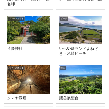
名岬
パワースポット
ビーチ
片隈神社
いへや愛ランドよねざ
き・米崎ビーチ
パワースポット
絶景
クマヤ洞窟
腰岳展望台