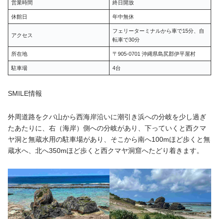
営業時間
終日開放
休館日
年中無休
フェリーターミナルから車で15分、自
アクセス
転車で30分
所在地
〒905-0701 沖縄県島尻郡伊平屋村
駐車場
4台
SMILE情報
外周道路をクバ山から西海岸沿いに潮引き浜への分岐を少し過ぎ
たあたりに、右（海岸）側への分岐があり、下っていくと西クマ
ヤ洞と無蔵水用の駐車場があり、そこから南へ100mほど歩くと無
蔵水へ、北へ350mほど歩くと西クマヤ洞窟へたどり着きます。