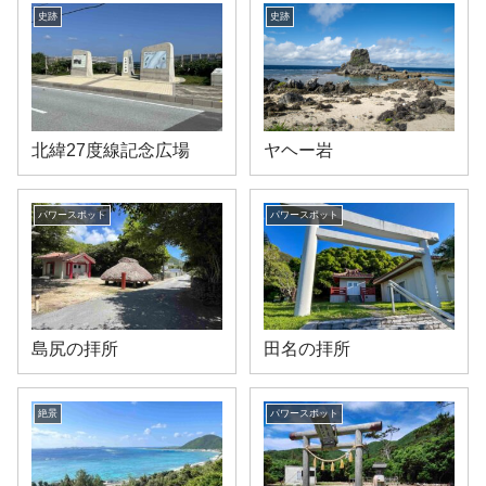
史跡
史跡
北緯27度線記念広場
ヤヘー岩
パワースポット
パワースポット
島尻の拝所
田名の拝所
絶景
パワースポット