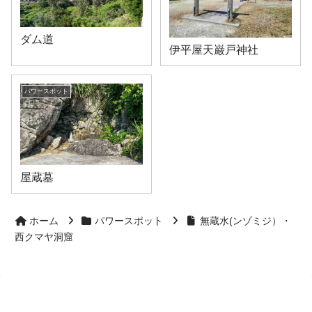
ダム道
伊平屋天巌戸神社
パワースポット
屋蔵墓
ホーム
パワースポット
無蔵水(ンゾミジ）・
西クマヤ洞窟