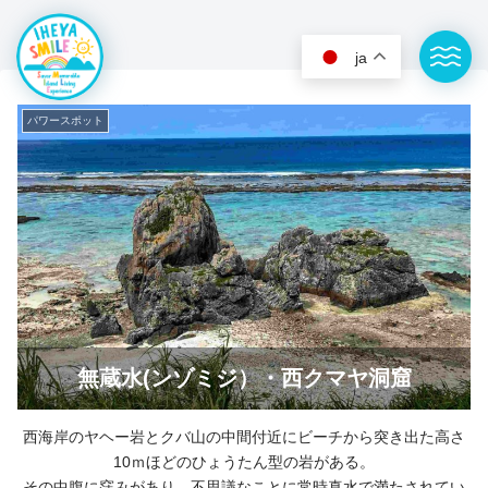
ja
パワースポット
IHEYA SMILEの想い
参加する - イベント
伊平屋島について
学ぶ・遊ぶ - 体験・ツアー
無蔵水(ンゾミジ）・西クマヤ洞窟
アクセス
巡る - 観光スポット
お問い合わせ(日本語)
泊る - 宿泊施設
西海岸のヤヘー岩とクバ山の中間付近にビーチから突き出た高さ
10ｍほどのひょうたん型の岩がある。
Contact(English)
味わう - 飲食店
その中腹に窪みがあり、不思議なことに常時真水で満たされてい