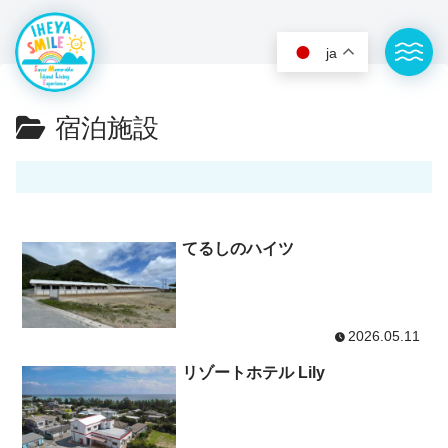
ja
宿泊施設
てるしのハイツ
IHEYA SMILEの想い
参加する - イベント
伊平屋島について
学ぶ・遊ぶ - 体験・ツアー
2026.05.11
アクセス
巡る - 観光スポット
リゾートホテル Lily
お問い合わせ(日本語)
泊る - 宿泊施設
Contact(English)
味わう - 飲食店